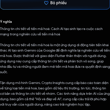
Bỏ phiếu
Đã bình chọn!
Ý nghĩa
Thông tin chi tiết về tiền mã hoá: Cách AI tạo sinh tạo ra cuộc cách
mạng trong nghiên cứu về tiền mã hoá
Thông tin chi tiết về tiền mã hoá là một ứng dụng di động tiên tiến khai
thác AI tạo sinh Gemini của Google để định nghĩa lại nghiên cứu về tiền
mã hoá. Được thiết kế với giao diện Flutter thân thiện với người dùng,
ứng dụng này cung cấp thông tin chi tiết và phân tích vô song, giúp
nhà đầu tư và những người đam mê tiền mã hoá đưa ra quyết định sáng
suốt.
Tận dụng mô hình Gemini, Crypto Insights cung cấp báo cáo toàn diện
về từng loại tiền mã hoá, bao gồm dữ liệu thị trường, tin tức, thông tin
cơ bản và thông tin chi tiết về nhóm. Các tính năng dựa trên AI của ứng
dụng, bao gồm cả thẻ "Hỏi và đáp về AI", cung cấp câu trả lời phù hợp
với truy vấn của người dùng, nâng cao trải nghiệm học tập.