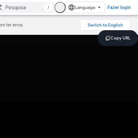
/
Fazer login
m ter erros.