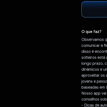
O que faz?
Observamos qu
comunicar e fl
disso é encon
solteiros est
longo prazo, 
dinâmicos e um
aproveitar os 
jovens e pess
baseadas em I
Nosso app vai 
conselhos sob
- Dicas de aut