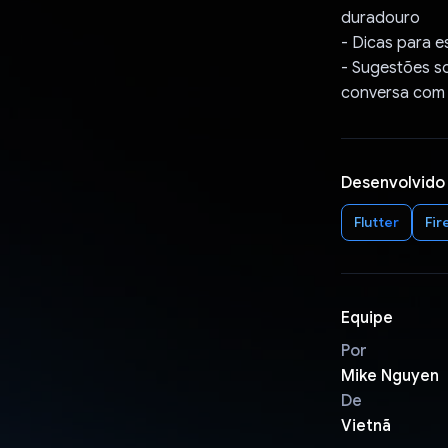
duradouro
- Dicas para e
- Sugestões s
conversa com
Desenvolvido
Flutter
Fir
Equipe
Por
Mike Nguyen
De
Vietnã