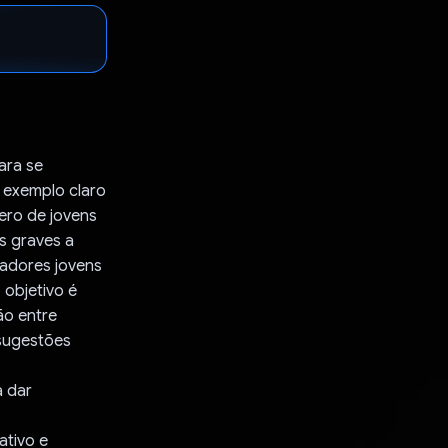
ara se
m exemplo claro
ero de jovens
s graves a
adores jovens
 objetivo é
ão entre
 sugestões
a dar
ativo e