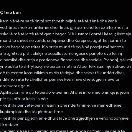
Votuar!
Çfarë bën
Kemi vënë re se të rinjtë sot shpesh bëjnë jetë të zënë dhe kanë
vështirësi me komunikimin dhe flirtin, gjë që mund të rezultojë në një
shkallë më të lartë të të qenit beqar. Një ilustrim i qartë i kësaj çështjeje
mund të shihet në vende si Japonia dhe Koreja e Jugut, ku numri i të
rinjve beqarë po rritet. Kjo prirje mund të çojë në pasoja më serioze
afatgjata, si p.sh. plakja e popullsisë, mungesa e punëtorëve të rinj
dinamikë dhe rritja e presioneve financiare dhe sociale. Prandaj, qëllimi
ynë është të shfrytëzojmë përparimet në AI për të krijuar një aplikacion
që thjeshton komunikimin midis të rinjve dhe seksit të kundërt dhe i
ndihmon ata të zhvillohen përmes këshillave dhe sugjerimeve të
drejtuara nga AI.
Aplikacioni ynë do të përdorë Gemini AI dhe informacionin që ju jepni
për t'ju ofruar këshilla për:
- Këshilla për vetë-përmirësimin dhe ndërtimin e një marrëdhënie
kuptimplote dhe të qëndrueshme
- Këshilla për zgjedhjen e dhuratave dhe zgjedhjen e vendndodhjeve
të datave
- Sugjerime se si t'i përgjigjeni mesazheve nga partneri juaj ose si të