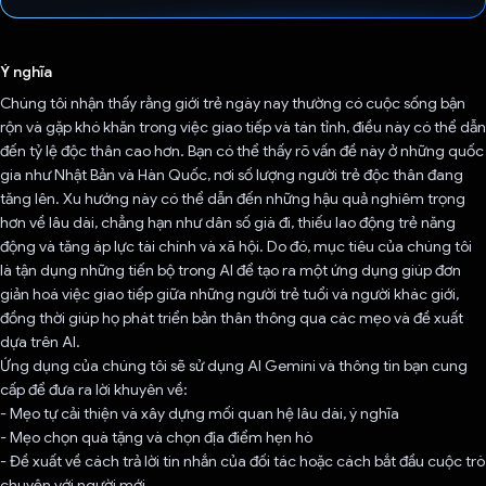
Đã bình chọn!
Ý nghĩa
Chúng tôi nhận thấy rằng giới trẻ ngày nay thường có cuộc sống bận
rộn và gặp khó khăn trong việc giao tiếp và tán tỉnh, điều này có thể dẫn
đến tỷ lệ độc thân cao hơn. Bạn có thể thấy rõ vấn đề này ở những quốc
gia như Nhật Bản và Hàn Quốc, nơi số lượng người trẻ độc thân đang
tăng lên. Xu hướng này có thể dẫn đến những hậu quả nghiêm trọng
hơn về lâu dài, chẳng hạn như dân số già đi, thiếu lao động trẻ năng
động và tăng áp lực tài chính và xã hội. Do đó, mục tiêu của chúng tôi
là tận dụng những tiến bộ trong AI để tạo ra một ứng dụng giúp đơn
giản hoá việc giao tiếp giữa những người trẻ tuổi và người khác giới,
đồng thời giúp họ phát triển bản thân thông qua các mẹo và đề xuất
dựa trên AI.
Ứng dụng của chúng tôi sẽ sử dụng AI Gemini và thông tin bạn cung
cấp để đưa ra lời khuyên về:
- Mẹo tự cải thiện và xây dựng mối quan hệ lâu dài, ý nghĩa
- Mẹo chọn quà tặng và chọn địa điểm hẹn hò
- Đề xuất về cách trả lời tin nhắn của đối tác hoặc cách bắt đầu cuộc trò
chuyện với người mới.