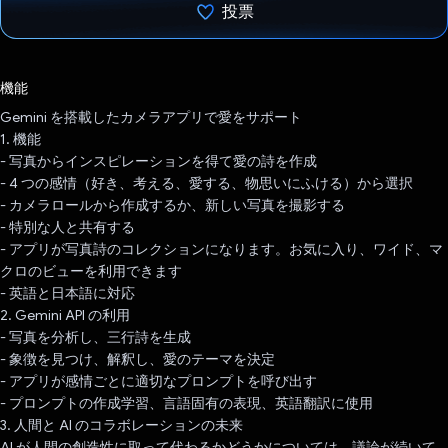
投票
投票済み
機能
Gemini を搭載したカメラアプリで愛をサポート
1. 機能
- 写真からインスピレーションを得て愛の詩を作成
- 4 つの感情（好き、考える、愛する、物思いにふける）から選択
- カメラロールから作成するか、新しい写真を撮影する
- 特別な人と共有する
- アプリが写真詩のコレクションになります。お気に入り、ワイド、マ
クロのビューを利用できます
- 英語と日本語に対応
2. Gemini API の利用
- 写真を分析し、三行詩を生成
- 象徴を見つけ、解釈し、愛のテーマを決定
- アプリが感情ごとに適切なプロンプトを呼び出す
- プロンプトの作成学習、言語固有の表現、英語翻訳に使用
3. 人間と AI のコラボレーションの未来
AI が人間の創造性に取って代わるかどうかについては、議論が続いて