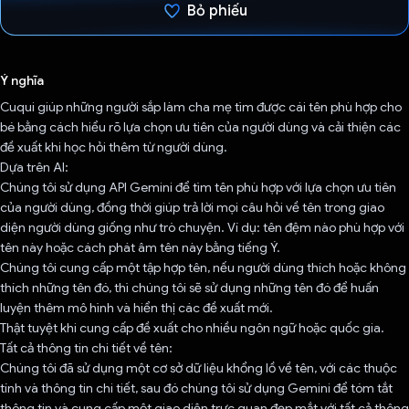
Bỏ phiếu
Đã bình chọn!
Ý nghĩa
Cuqui giúp những người sắp làm cha mẹ tìm được cái tên phù hợp cho
bé bằng cách hiểu rõ lựa chọn ưu tiên của người dùng và cải thiện các
đề xuất khi học hỏi thêm từ người dùng.
Dựa trên AI:
Chúng tôi sử dụng API Gemini để tìm tên phù hợp với lựa chọn ưu tiên
của người dùng, đồng thời giúp trả lời mọi câu hỏi về tên trong giao
diện người dùng giống như trò chuyện. Ví dụ: tên đệm nào phù hợp với
tên này hoặc cách phát âm tên này bằng tiếng Ý.
Chúng tôi cung cấp một tập hợp tên, nếu người dùng thích hoặc không
thích những tên đó, thì chúng tôi sẽ sử dụng những tên đó để huấn
luyện thêm mô hình và hiển thị các đề xuất mới.
Thật tuyệt khi cung cấp đề xuất cho nhiều ngôn ngữ hoặc quốc gia.
Tất cả thông tin chi tiết về tên:
Chúng tôi đã sử dụng một cơ sở dữ liệu khổng lồ về tên, với các thuộc
tính và thông tin chi tiết, sau đó chúng tôi sử dụng Gemini để tóm tắt
thông tin và cung cấp một giao diện trực quan đẹp mắt với tất cả thông