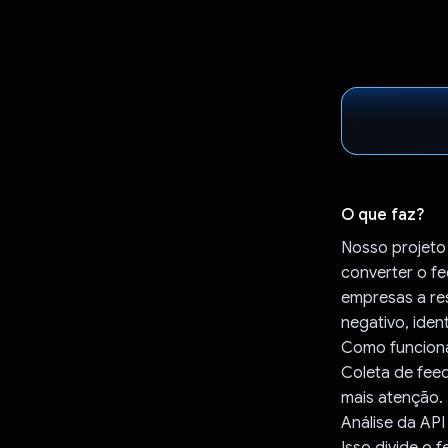
O que faz?
Nosso projeto 
converter o fe
empresas a res
negativo, iden
Como funcion
Coleta de fee
mais atenção.
Análise da API
Isso divide o 