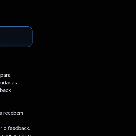
 para
judar as
dback
os recebem
ar o feedback.
 causas raiz e