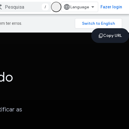
/
Fazer login
m ter erros.
 do
ificar as