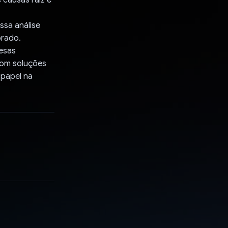
ssa análise
orado.
resas
com soluções
papel na