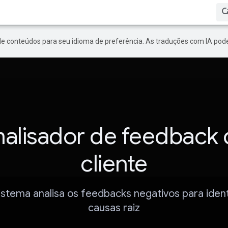
de conteúdos para seu idioma de preferência. As traduções com IA pode
alisador de feedback
cliente
stema analisa os feedbacks negativos para ident
causas raiz