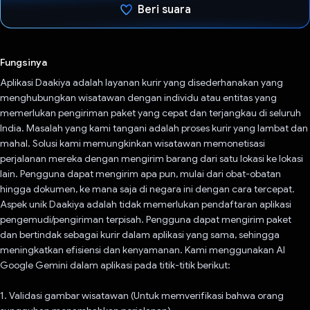
Beri suara
Telah memilih.
Fungsinya
Aplikasi Daakiya adalah layanan kurir yang disederhanakan yang
menghubungkan wisatawan dengan individu atau entitas yang
memerlukan pengiriman paket yang cepat dan terjangkau di seluruh
India. Masalah yang kami tangani adalah proses kurir yang lambat dan
mahal. Solusi kami memungkinkan wisatawan memonetisasi
perjalanan mereka dengan mengirim barang dari satu lokasi ke lokasi
lain. Pengguna dapat mengirim apa pun, mulai dari obat-obatan
hingga dokumen, ke mana saja di negara ini dengan cara tercepat.
Aspek unik Daakiya adalah tidak memerlukan pendaftaran aplikasi
pengemudi/pengiriman terpisah. Pengguna dapat mengirim paket
dan bertindak sebagai kurir dalam aplikasi yang sama, sehingga
meningkatkan efisiensi dan kenyamanan. Kami menggunakan AI
Google Gemini dalam aplikasi pada titik-titik berikut:
1. Validasi gambar wisatawan (Untuk memverifikasi bahwa orang