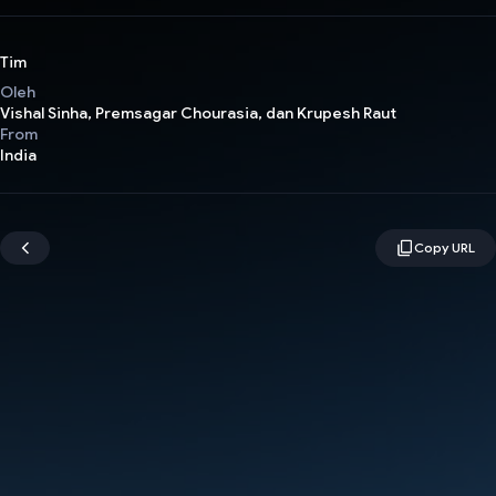
Tim
Oleh
Vishal Sinha, Premsagar Chourasia, dan Krupesh Raut
From
India