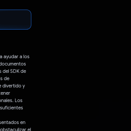
a ayudar a los
, documentos
s del SDK de
as de
 divertido y
tener
onales. Los
suficientes
esentados en
obstaculizar el