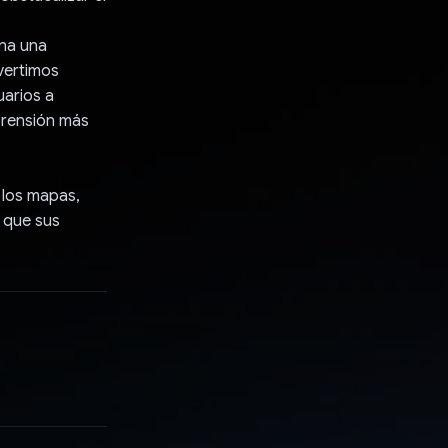
ona una
vertimos
arios a
prensión más
 los mapas,
a que sus