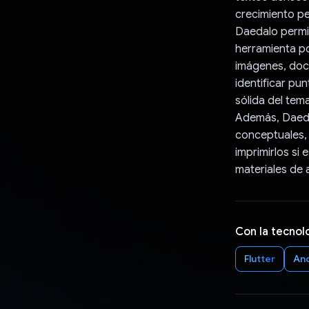
crecimiento pe
Daedalo permit
herramienta po
imágenes, doc
identificar pu
sólida del tema
Además, Daedal
conceptuales, 
imprimirlos si
materiales de 
Con la tecnol
Flutter
An