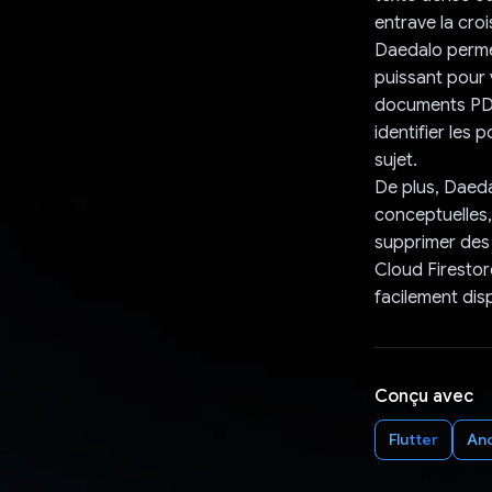
entrave la cro
Daedalo permet
puissant pour 
documents PDF 
identifier les
sujet.
De plus, Daeda
conceptuelles,
supprimer des 
Cloud Firestor
facilement dis
Conçu avec
Flutter
An