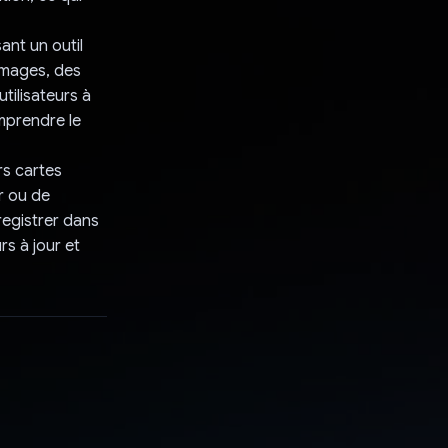
ant un outil
 images, des
tilisateurs à
omprendre le
rs cartes
r ou de
registrer dans
rs à jour et