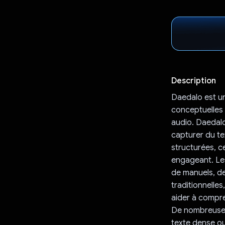
Description
Daedalo est un
conceptuelles 
audio. Daedalo
capturer du te
structurées, c
engageant. Les
de manuels, d
traditionnelle
aider à compre
De nombreuses
texte dense ou