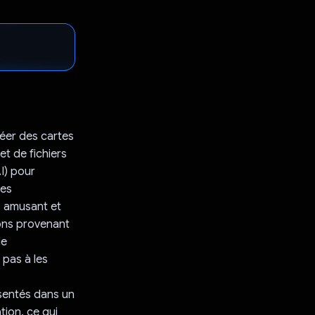
réer des cartes
t de fichiers
I) pour
les
is amusant et
ions provenant
de
 pas à les
sentés dans un
tion, ce qui