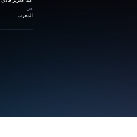
عبد العزيز هادي ا
من
المغرب