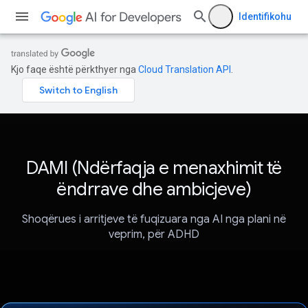
Identifikohu
Kjo faqe është përkthyer nga
Cloud Translation API
.
DAMI (Ndërfaqja e menaxhimit të
ëndrrave dhe ambicjeve)
Shoqërues i arritjeve të fuqizuara nga AI nga plani në
veprim, për ADHD