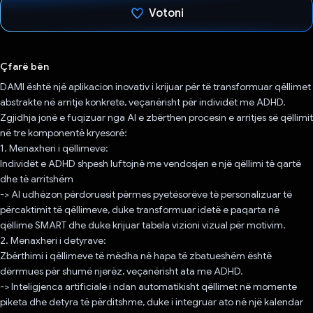
Votoni
Votuar!
Çfarë bën
DAMI është një aplikacion inovativ i krijuar për të transformuar qëllimet
abstrakte në arritje konkrete, veçanërisht për individët me ADHD.
Zgjidhja jonë e fuqizuar nga AI e zbërthen procesin e arritjes së qëllimit
në tre komponentë kryesorë:
1. Menaxheri i qëllimeve:
Individët e ADHD shpesh luftojnë me vendosjen e një qëllimi të qartë
dhe të arritshëm
-> AI udhëzon përdoruesit përmes pyetësorëve të personalizuar të
përcaktimit të qëllimeve, duke transformuar idetë e paqarta në
qëllime SMART dhe duke krijuar tabela vizioni vizual për motivim.
2. Menaxheri i detyrave:
Zbërthimi i qëllimeve të mëdha në hapa të zbatueshëm është
dërrmues për shumë njerëz, veçanërisht ata me ADHD.
-> Inteligjenca artificiale i ndan automatikisht qëllimet në momente
piketa dhe detyra të përditshme, duke i integruar ato në një kalendar