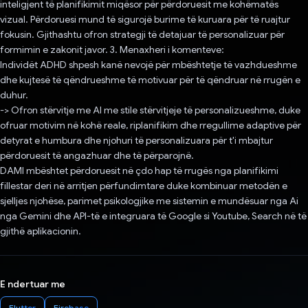
inteligjent të planifikimit miqësor për përdoruesit me kohëmatës
vizual. Përdoruesi mund të sigurojë burime të kuruara për të ruajtur
fokusin. Gjithashtu ofron strategji të detajuar të personalizuar për
formimin e zakonit javor. 3. Menaxheri i komenteve:
Individët ADHD shpesh kanë nevojë për mbështetje të vazhdueshme
dhe kujtesë të qëndrueshme të motivuar për të qëndruar në rrugën e
duhur.
-> Ofron stërvitje me AI me stile stërvitjeje të personalizueshme, duke
ofruar motivim në kohë reale, riplanifikim dhe rregullime adaptive për
detyrat e humbura dhe njohuri të personalizuara për t'i mbajtur
përdoruesit të angazhuar dhe të përparojnë.
DAMI mbështet përdoruesit në çdo hap të rrugës nga planifikimi
fillestar deri në arritjen përfundimtare duke kombinuar metodën e
sjelljes njohëse, parimet psikologjike me sistemin e mundësuar nga Ai
nga Gemini dhe API-të e integruara të Google si Youtube, Search në të
gjithë aplikacionin.
E ndertuar me
Flutter
Firebase