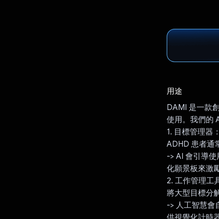
用途
DAMI 是一
使用。我們的 
1. 目標管理器
ADHD 患者
-> AI 會
化願景板來激
2. 工作管理工
將大型目標分解
-> 人工智
供視覺化計時