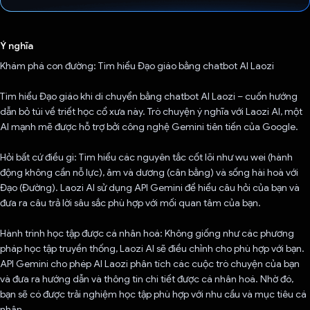
Đã bình chọn!
Ý nghĩa
Khám phá con đường: Tìm hiểu Đạo giáo bằng chatbot AI Laozi
Tìm hiểu Đạo giáo khi di chuyển bằng chatbot AI Laozi – cuốn hướng
dẫn bỏ túi về triết học cổ xưa này. Trò chuyện ý nghĩa với Laozi AI, một
AI mạnh mẽ được hỗ trợ bởi công nghệ Gemini tiên tiến của Google.
Hỏi bất cứ điều gì: Tìm hiểu các nguyên tắc cốt lõi như wu wei (hành
động không cần nỗ lực), âm và dương (cân bằng) và sống hài hoà với
Đạo (Đường). Laozi AI sử dụng API Gemini để hiểu câu hỏi của bạn và
đưa ra câu trả lời sâu sắc phù hợp với mối quan tâm của bạn.
Hành trình học tập được cá nhân hoá: Không giống như các phương
pháp học tập truyền thống, Laozi AI sẽ điều chỉnh cho phù hợp với bạn.
API Gemini cho phép AI Laozi phân tích các cuộc trò chuyện của bạn
và đưa ra hướng dẫn và thông tin chi tiết được cá nhân hoá. Nhờ đó,
bạn sẽ có được trải nghiệm học tập phù hợp với nhu cầu và mục tiêu cá
nhân.