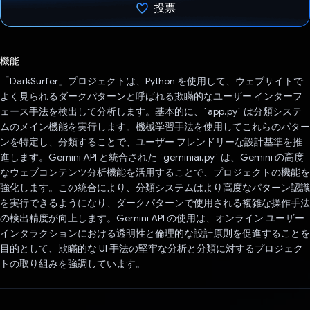
投票
投票済み
機能
「DarkSurfer」プロジェクトは、Python を使用して、ウェブサイトで
よく見られるダークパターンと呼ばれる欺瞞的なユーザー インターフ
ェース手法を検出して分析します。基本的に、`app.py` は分類システ
ムのメイン機能を実行します。機械学習手法を使用してこれらのパター
ンを特定し、分類することで、ユーザー フレンドリーな設計基準を推
進します。Gemini API と統合された `geminiai.py` は、Gemini の高度
なウェブコンテンツ分析機能を活用することで、プロジェクトの機能を
強化します。この統合により、分類システムはより高度なパターン認識
を実行できるようになり、ダークパターンで使用される複雑な操作手法
の検出精度が向上します。Gemini API の使用は、オンライン ユーザー
インタラクションにおける透明性と倫理的な設計原則を促進することを
目的として、欺瞞的な UI 手法の堅牢な分析と分類に対するプロジェク
トの取り組みを強調しています。