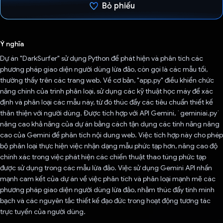
Bỏ phiếu
Đã bình chọn!
Ý nghĩa
Dự án "DarkSurfer" sử dụng Python để phát hiện và phân tích các
phương pháp giao diện người dùng lừa đảo, còn gọi là các mẫu tối,
thường thấy trên các trang web. Về cơ bản, "app.py" điều khiển chức
năng chính của trình phân loại, sử dụng các kỹ thuật học máy để xác
định và phân loại các mẫu này, từ đó thúc đẩy các tiêu chuẩn thiết kế
thân thiện với người dùng. Được tích hợp với API Gemini, `geminiai.py`
nâng cao khả năng của dự án bằng cách tận dụng các tính năng nâng
cao của Gemini để phân tích nội dung web. Việc tích hợp này cho phép
bộ phân loại thực hiện việc nhận dạng mẫu phức tạp hơn, nâng cao độ
chính xác trong việc phát hiện các chiến thuật thao túng phức tạp
được sử dụng trong các mẫu lừa đảo. Việc sử dụng Gemini API nhấn
mạnh cam kết của dự án về việc phân tích và phân loại mạnh mẽ các
phương pháp giao diện người dùng lừa đảo, nhằm thúc đẩy tính minh
bạch và các nguyên tắc thiết kế đạo đức trong hoạt động tương tác
trực tuyến của người dùng.