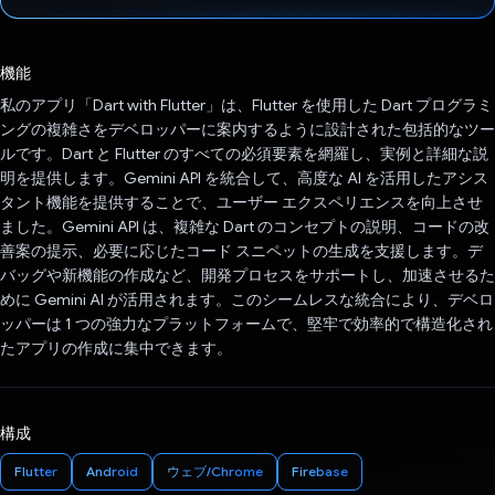
投票済み
機能
私のアプリ「Dart with Flutter」は、Flutter を使用した Dart プログラミ
ングの複雑さをデベロッパーに案内するように設計された包括的なツー
ルです。Dart と Flutter のすべての必須要素を網羅し、実例と詳細な説
明を提供します。Gemini API を統合して、高度な AI を活用したアシス
タント機能を提供することで、ユーザー エクスペリエンスを向上させ
ました。Gemini API は、複雑な Dart のコンセプトの説明、コードの改
善案の提示、必要に応じたコード スニペットの生成を支援します。デ
バッグや新機能の作成など、開発プロセスをサポートし、加速させるた
めに Gemini AI が活用されます。このシームレスな統合により、デベロ
ッパーは 1 つの強力なプラットフォームで、堅牢で効率的で構造化され
たアプリの作成に集中できます。
構成
Flutter
Android
ウェブ/Chrome
Firebase