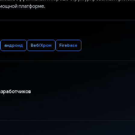
 мощной платформе.
андроид
Веб/Хром
Firebase
разработчиков