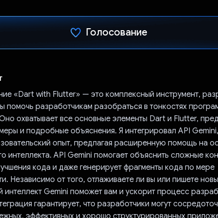
Голосование
Проголосовал!
т
е «Dart with Flutter» — это комплексный инструмент, ра
обы помочь разработчикам разобраться в тонкостях прогр
r. Оно охватывает все основные элементы Dart и Flutter, пр
меры и подробные объяснения. Я интегрировал API Gemini
ьзовательский опыт, предлагая расширенную помощь на о
о интеллекта. API Gemini помогает объяснить сложные ко
лучшения кода и даже генерирует фрагменты кода по мере
. Независимо от того, отлаживаете ли вы или пишете нов
й интеллект Gemini поможет вам и ускорит процесс разраб
теграция гарантирует, что разработчики могут сосредоточ
ежных, эффективных и хорошо структурированных прилож