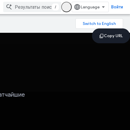
/
Войти
ратчайшие