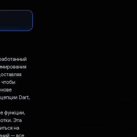
зработанный
аммирования
едоставляя
, чтобы
снове
нцепции Dart,
ые функции,
отки. Эта
иться на
ений — все