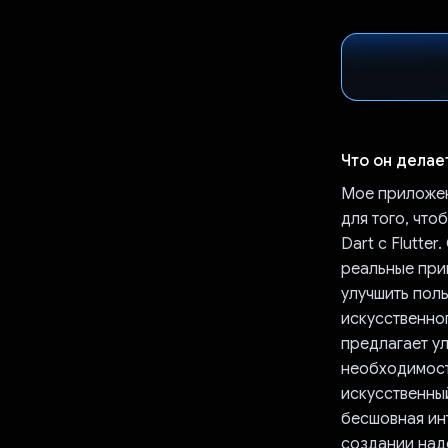
Что он делае
Мое приложени
для того, чт
Dart с Flutte
реальные при
улучшить пол
искусственног
предлагает у
необходимости
искусственны
бесшовная ин
создании над