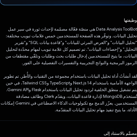
تم التصويت.
وظيفتها
‫Data Analysis ToolBot هي منصّة فعّالة مصمّمة لإحداث ثورة في سير عمل
تحليل البيانات. وتوفّر هذه الصفحة للمستخدمين خمس علامات تبويب مختلفة:
"تحليل البيانات" و"العرض المرئي للبيانات" و"قاعدة بيانات SQL" و"تقرير
التحليل" و"إحصاءات البيانات". تم تصميم كل علامة تبويب لمهام محدّدة لتحليل
البيانات، ما يتيح للمستخدمين إدخال طلبات بحث وطلبات وتلقّي مقتطفات من
الرموز البرمجية والنواتج التجريبية والتفسيرات التفصيلية على الفور.
لقد أنشأتُ أداة تحليل البيانات باستخدام مجموعة من التقنيات والأُطر. تم تطوير
الواجهة الأمامية باستخدام Next.js 14 وTypeScript وTailwind CSS، في حين
يتم تشغيل منطق الخلفية لردود تحليل البيانات باستخدام Flask وGemini API.
تُستخدَم MongoDB لإدارة قاعدة البيانات، ويقدّم Clerk وظائف مصادقة
المستخدمين. يعزّز الدمج مع تكنولوجيات الذكاء الاصطناعي في Gemini إمكانات
الأداة، ما يتيح تنفيذ مهام تحليل البيانات المتقدّمة.
مصمَّم بالاستناد إلى