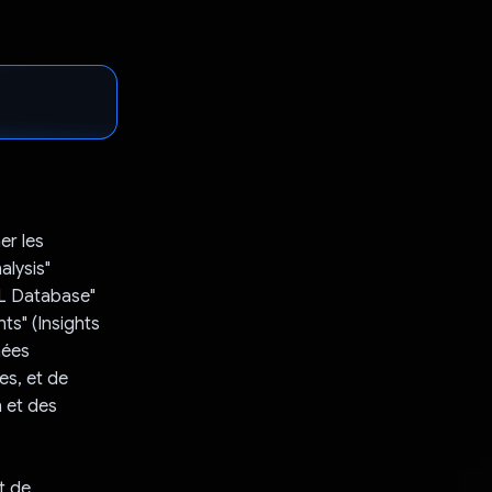
er les
alysis"
QL Database"
ts" (Insights
nées
es, et de
 et des
t de