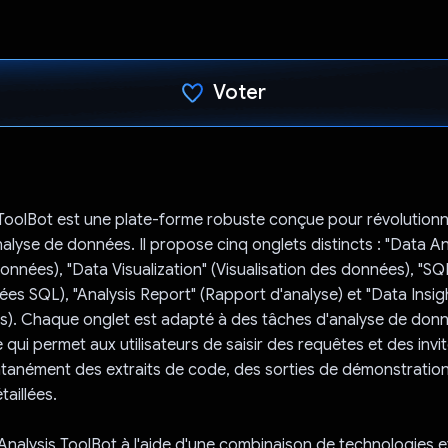
Voter
J'ai voté !
ToolBot est une plate-forme robuste conçue pour révolutionn
alyse de données. Il propose cinq onglets distincts : "Data An
onnées), "Data Visualization" (Visualisation des données), "S
es SQL), "Analysis Report" (Rapport d'analyse) et "Data Insigh
es). Chaque onglet est adapté à des tâches d'analyse de don
 qui permet aux utilisateurs de saisir des requêtes et des invit
ntanément des extraits de code, des sorties de démonstration
taillées.
 Analysis ToolBot à l'aide d'une combinaison de technologies e