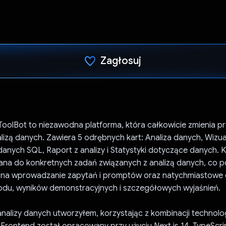
Zagłosuj
Głos oddany
ToolBot to niezawodna platforma, która całkowicie zmienia p
lizą danych. Zawiera 5 odrębnych kart: Analiza danych, Wizua
anych SQL, Raport z analizy i Statystyki dotyczące danych. 
ana do konkretnych zadań związanych z analizą danych, co 
na wprowadzanie zapytań i promptów oraz natychmiastowe
du, wyników demonstracyjnych i szczegółowych wyjaśnień.
nalizy danych utworzyłem, korzystając z kombinacji technologi
rontend został opracowany przy użyciu Next.js 14, TypeScript