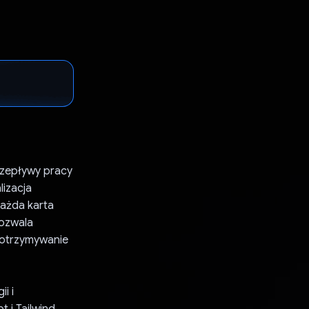
rzepływy pracy
lizacja
Każda karta
pozwala
 otrzymywanie
i i
 i Tailwind