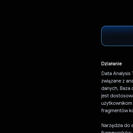
Działanie
Data Analysis 
związane z ana
danych, Baza d
jest dostosow
użytkownikom 
fragmentów ko
Narzędzia do a
frameworków. F