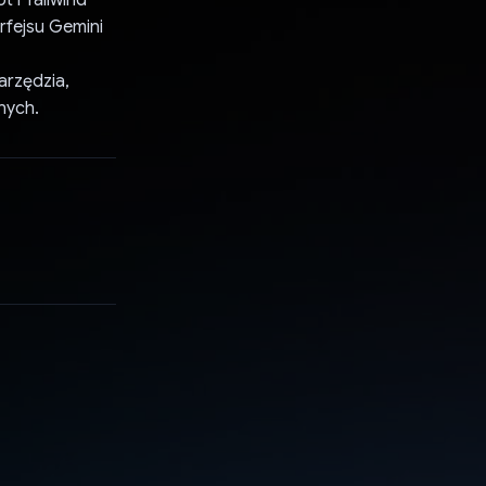
erfejsu Gemini
arzędzia,
nych.