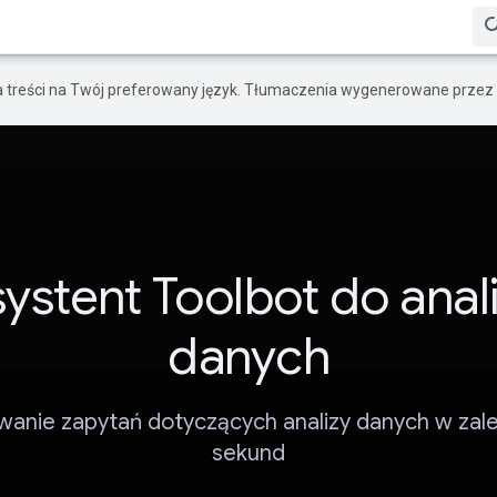
a treści na Twój preferowany język. Tłumaczenia wygenerowane przez 
ystent Toolbot do anal
danych
anie zapytań dotyczących analizy danych w zale
sekund