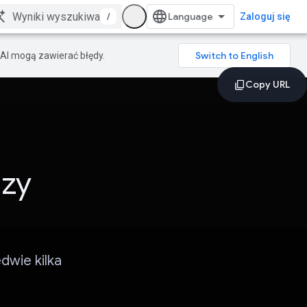
/
Zaloguj się
AI mogą zawierać błędy.
izy
dwie kilka