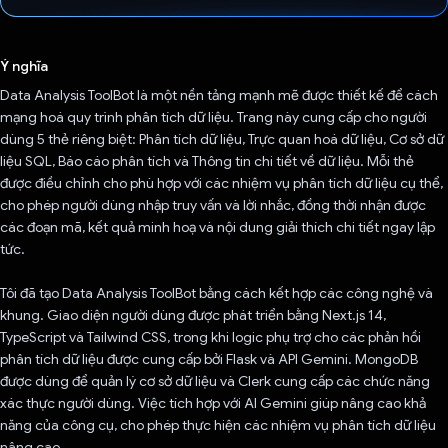
Đã bình chọn!
Ý nghĩa
Data Analysis ToolBot là một nền tảng mạnh mẽ được thiết kế để cách
mạng hoá quy trình phân tích dữ liệu. Trang này cung cấp cho người
dùng 5 thẻ riêng biệt: Phân tích dữ liệu, Trực quan hoá dữ liệu, Cơ sở dữ
liệu SQL, Báo cáo phân tích và Thông tin chi tiết về dữ liệu. Mỗi thẻ
được điều chỉnh cho phù hợp với các nhiệm vụ phân tích dữ liệu cụ thể,
cho phép người dùng nhập truy vấn và lời nhắc, đồng thời nhận được
các đoạn mã, kết quả minh hoạ và nội dung giải thích chi tiết ngay lập
tức.
Tôi đã tạo Data Analysis ToolBot bằng cách kết hợp các công nghệ và
khung. Giao diện người dùng được phát triển bằng Next.js 14,
TypeScript và Tailwind CSS, trong khi logic phụ trợ cho các phản hồi
phân tích dữ liệu được cung cấp bởi Flask và API Gemini. MongoDB
được dùng để quản lý cơ sở dữ liệu và Clerk cung cấp các chức năng
xác thực người dùng. Việc tích hợp với AI Gemini giúp nâng cao khả
năng của công cụ, cho phép thực hiện các nhiệm vụ phân tích dữ liệu
nâng cao.