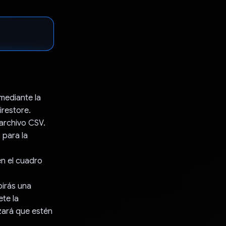
mediante la
irestore.
 archivo CSV.
 para la
en el cuadro
birás una
te la
zará que estén