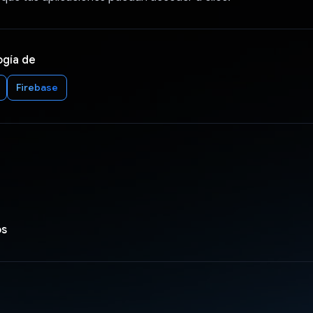
ogía de
Firebase
os