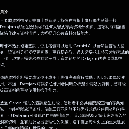
已投票！
用途
只要將資料拖曳到畫布上並連結，就像在白板上進行腦力激盪一樣，
Datajam 就能在幾秒內將任何人變成專業資料分析師。這項功能可讓團
隊協作建立資料流程，大幅提升公共資料分析能力。
即使不熟悉複雜查詢，使用者也可以運用 Gemini AI 以自然語言輸入指
令，讓資料分析變得更直覺、更容易存取。過去需要花上整天才能完成的
工作，現在只需幾秒鐘就能完成，這要歸功於 Datajam 的先進運算技
術。
傳統資料分析需要專家使用專用工具依序編寫程式碼，因此只能單次使
用。不過，Datajam 可讓多位使用者同時分析幾乎無限的資料，盡可能
提高資料的重複使用和操作能力。
透過 Gemini 輔助的查詢產生功能，使用者不必具備撰寫查詢的專業知
識，也能輕鬆處理資料。傳統工具不利於不熟悉程式碼的使用者和初學
者，但 Datajam 可讓他們自由解讀資料。這項轉變為人類帶來更深入的
洞察資料，並有助於做出更理性的決策，這不僅是資料史上的重大進展，
也是朝向無障礙 IT 世界的一大步。