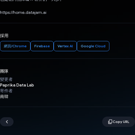
https://home.datajam.ai
採用
網頁/Chrome
Firebase
Vertex AI
Google Cloud
團隊
變更者
Paprika Data Lab
寄件者
南韓