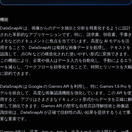
投票済み
機能
DataSnapAI は、画像からのデータ抽出と分析を簡素化するように設計
された革新的なアプリケーションです。特に、請求書、領収書、手書き
メモなどのドキュメントに焦点を当てています。高度な AI モデルを活
用することで、DataSnapAI は複雑な画像データを処理し、テキストを
認識して、JSON などの構造化された使いやすい形式に変換できます。
この機能により、企業や個人はデータ入力を自動化し、手動によるエラ
ーを減らし、ワークフローを効率化することで、時間とリソースを大幅
に節約できます。
DataSnapAI は Google の Gemini API を利用し、特に Gemini 1.5 Pro モ
デルを統合して、高度な画像認識機能を強化しています。この API を使
用すると、アプリはさまざまなドキュメント形式からデータを正確に解
釈して抽出できます。Gemini API の堅牢な自然言語理解技術と画像認
識技術は、DataSnapAI が正確で信頼性の高い結果を提供するうえで重
要な要素です。
Gemini API は、温度、top_p、top_k、出力トークンの上限など、一連