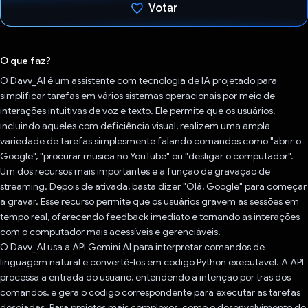
Votar
Voto dado.
O que faz?
O Davv_AI é um assistente com tecnologia de IA projetado para
simplificar tarefas em vários sistemas operacionais por meio de
interações intuitivas de voz e texto. Ele permite que os usuários,
incluindo aqueles com deficiência visual, realizem uma ampla
variedade de tarefas simplesmente falando comandos como "abrir o
Google", "procurar música no YouTube" ou "desligar o computador".
Um dos recursos mais importantes é a função de gravação de
streaming. Depois de ativada, basta dizer "Olá, Google" para começar
a gravar. Esse recurso permite que os usuários gravem as sessões em
tempo real, oferecendo feedback imediato e tornando as interações
com o computador mais acessíveis e gerenciáveis.
O Davv_AI usa a API Gemini AI para interpretar comandos de
linguagem natural e convertê-los em código Python executável. A API
processa a entrada do usuário, entendendo a intenção por trás dos
comandos, e gera o código correspondente para executar as tarefas
desejadas. Para projetos mais complexos, como o desenvolvimento de