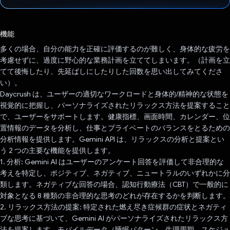
投票済み
機能
多くの場合、自分の能力を正確に評価するのが難しく、身体的な疲労を
考慮せずに、過度に野心的な業務計画を立ててしまいます。（計画を立
てて後悔したり、先延ばしにしたりした回数を思い出してみてくださ
い）。
Daycrush は、ユーザーの適切なワークロードと身体的/精神的な状態を
視覚的に把握し、パーソナライズされたリラックス方法を提案すること
で、ユーザーをサポートします。健康指標、画面時間、カレンダー、位
置情報のデータを分析し、仕事とプライベートのバランスをとるための
分析情報を提供します。Gemini API は、リラックスの分析と提案とい
う 2 つの主要な機能を提供します。
1. 分析: Gemini AI はユーザーのアンケート回答を評価して非合理的な
考えを特定し、ポジティブ、ネガティブ、ニュートラルのいずれかに分
類します。ネガティブな回答の場合、認知行動療法（CBT）で一般的に
対象となる 8 種類の非合理的な思考のどれが存在するかを判断します。
2. リラックス方法の提案: 特定された燃え尽き症候群の症状とネガティ
ブな思考に基づいて、Gemini AI がパーソナライズされたリラックス方
法を提案します。モバイルデータ（睡眠パターン、生理周期、スケジュ