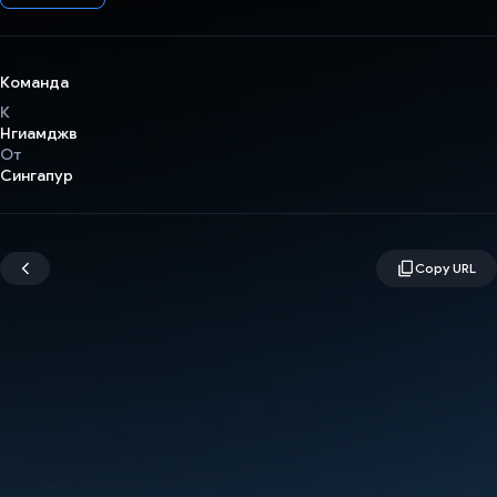
Команда
К
Нгиамджв
От
Сингапур