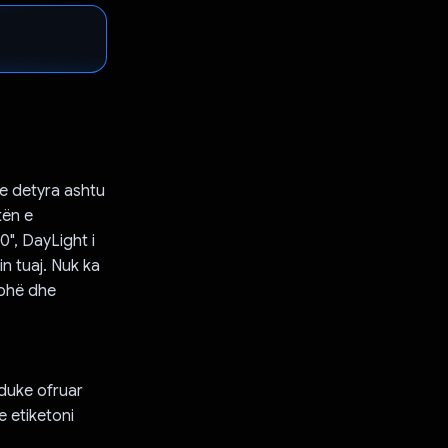
he detyra ashtu
tën e
", DayLight i
n tuaj. Nuk ka
kohë dhe
 duke ofruar
e etiketoni