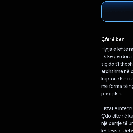
Çfarë bën
Hyrja e lehtë 
Duke përdorur 
siç do t'i tho
ardhshme në or
kupton dhe i r
më forma të ng
përpjekje.
Listat e integ
Çdo ditë në ka
një pamje të un
lehtësisht dety