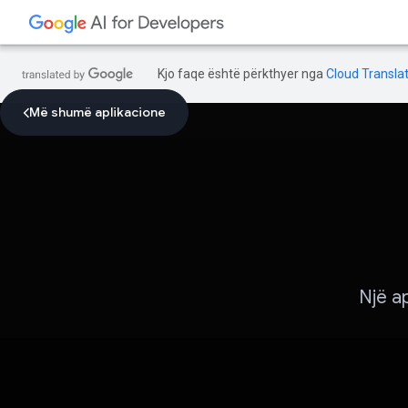
Kjo faqe është përkthyer nga
Cloud Translat
Më shumë aplikacione
Një a