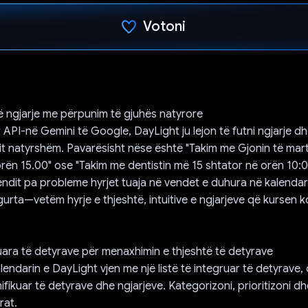
Votoni
Votuar!
në ngjarje me përpunim të gjuhës natyrore
API-në Gemini të Google, DayLight ju lejon të futni ngjarje d
shit natyrshëm. Pavarësisht nëse është "Takim me Gjonin të mar
ën 15.00" ose "Takim me dentistin më 15 shtator në orën 10:00
endit pa probleme hyrjet tuaja në vendet e duhura në kalendari
urta—vetëm hyrje e thjeshtë, intuitive e ngjarjeve që kursen 
ruara të detyrave për menaxhimin e thjeshtë të detyrave
lendarin e DayLight vjen me një listë të integruar të detyrave,
ifikuar të detyrave dhe ngjarjeve. Kategorizoni, prioritizoni dh
rat.