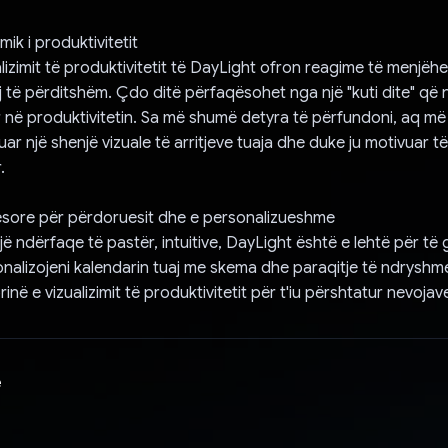
mik i produktivitetit
alizimit të produktivitetit të DayLight ofron reagime të menjë
j të përditshëm. Çdo ditë përfaqësohet nga një "kuti dite" që
në produktivitetin. Sa më shumë detyra të përfundoni, aq më 
uar një shenjë vizuale të arritjeve tuaja dhe duke ju motivuar 
.
sore për përdoruesit dhe e personalizueshme
ë ndërfaqe të pastër, intuitive, DayLight është e lehtë për të g
onalizojeni kalendarin tuaj me skema dhe paraqitje të ndryshm
rinë e vizualizimit të produktivitetit për t'iu përshtatur nevojav
e