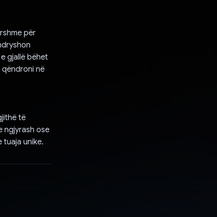
hershme për
 ndryshon
e gjallë bëhet
të qëndroni në
jithë të
e ngjyrash ose
e tuaja unike.