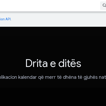
ion API
.
Drita e ditës
plikacion kalendar që merr të dhëna të gjuhës nat