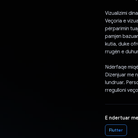
Vizualizimi dina
Veçoria e vizu
përparimin tua
pamjen bazuar 
kutia, duke ofr
rrugën e duhur
Ndërfaqe miqë
Dizenjuar me nj
lundruar. Pers
rregulloni veço
E ndertuar m
Flutter