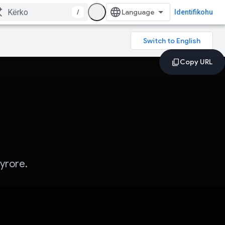
/
Identifikohu
yrore.