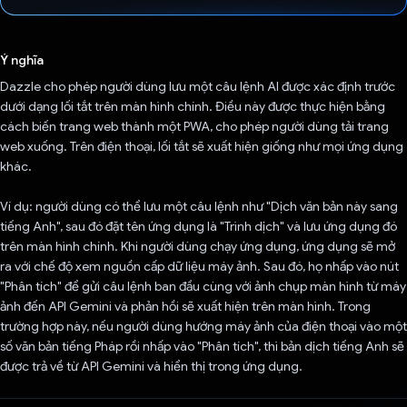
Đã bình chọn!
Ý nghĩa
Dazzle cho phép người dùng lưu một câu lệnh AI được xác định trước
dưới dạng lối tắt trên màn hình chính. Điều này được thực hiện bằng
cách biến trang web thành một PWA, cho phép người dùng tải trang
web xuống. Trên điện thoại, lối tắt sẽ xuất hiện giống như mọi ứng dụng
khác.
Ví dụ: người dùng có thể lưu một câu lệnh như "Dịch văn bản này sang
tiếng Anh", sau đó đặt tên ứng dụng là "Trình dịch" và lưu ứng dụng đó
trên màn hình chính. Khi người dùng chạy ứng dụng, ứng dụng sẽ mở
ra với chế độ xem nguồn cấp dữ liệu máy ảnh. Sau đó, họ nhấp vào nút
"Phân tích" để gửi câu lệnh ban đầu cùng với ảnh chụp màn hình từ máy
ảnh đến API Gemini và phản hồi sẽ xuất hiện trên màn hình. Trong
trường hợp này, nếu người dùng hướng máy ảnh của điện thoại vào một
số văn bản tiếng Pháp rồi nhấp vào "Phân tích", thì bản dịch tiếng Anh sẽ
được trả về từ API Gemini và hiển thị trong ứng dụng.