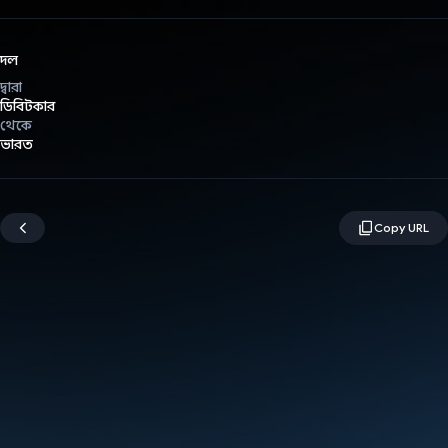
দল
দ্বারা
ডিবিটকার
থেকে
ভারত