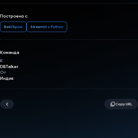
Построено с
Веб/Хром
Streamlit с Python
Команда
К
DBTalker
От
Индия