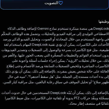
التصويت
تم التصويت.
وظيفتها
‫DeepLook هي منصة مبتكرة تستخدِم نماذج Gemini لإضافة وظائف الذكاء
الاصطناعي التوليدي إلى مراقبة الفيديو والتحليلات. وتشمل هذه الوظائف التحكّم
في واجهة المستخدم من خلال المحادثة أو الصوت، وتحليل الفيديو الذكي ورصد
الأحداث على الكاميرات. يمكن أن تؤدي تقنية DeepLook المهام باستخدام لغة
طبيعية، مثل فتح الكاميرات بسرعة والوصول إلى التسجيلات وتصدير الفيديوهات
بدون استخدام القوائم والتطبيقات المصغّرة التي يصعب العثور عليها. والأهم من
ذلك، من خلال تحليلات "الرؤية"، يمكن إجراء جلسات أسئلة وأجوبة على
الكاميرات المباشرة وتلخيص التسجيلات السابقة ورصد الأجسام وحتى إطلاع
العائلة على حالة شخص يعيش بمفرده. بالإضافة إلى ذلك، يمكن أن يؤدي ذلك
إلى بدء أحداث مستندة إلى الجملة، مثل "هل سقط أحدهم؟". "تنبيه في حال
ظهور سلاح" أو تحليل الموقف في سياق رعاية البالغين، مثل مراقبة كبار السن.
بالإضافة إلى ذلك، يمكن أن يُنبّه DeepLook المستخدمين في حال حدوث أحداث
مسجّلة وينفّذ حركات PTZ يدوية أو تلقائية على الكاميرات، مثل ضبط الكاميرا
تلقائيًا في منتصف إطار محدّد.