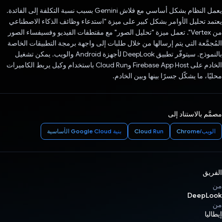
يعمل النظام بشكل أساسي مع فلاش Gemini بسبب نسبة التكلفة إلى الفائدة.
يعتمد تحليل الأوامر بشكل كبير على ميزة "استدعاء وظائف الذكاء الاصطناعي
من Vertex". تعمل ميزة "تحليل الصور" مع مقتطفات الفيديو وفسيفساء الصور
المُجمَّعة التي يتم إرسالها من خلال طلبات إلى واجهة برمجة التطبيقات الخاصة
بالنموذج. سيتوفّر تطبيق DeepLook لأجهزة Android والويب. يمكن تشغيل
الخادم على Firebase App Host وCloud Run باستخدام وكيل يربط الكاميرات
محليًا، ما يشكّل جسرًا بينها وبين الخادم.
مصمَّم بالاستناد إلى
الويب/Chrome
Cloud Run
بنية Google Cloud الأساسية
الفريق
من
DeepLook
من
إيطاليا