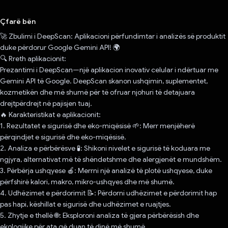
Votuar!
Çfarë bën
🚀 Zbulimi i DeepScan: Aplikacioni përfundimtar i analizës së produktit
duke përdorur Google Gemini API! 🌍
🔍 Rreth aplikacionit:
Prezantimi i DeepScan—një aplikacion inovativ celular i ndërtuar me
Gemini API të Google. DeepScan skanon ushqimin, suplementet,
kozmetikën dhe më shumë për të ofruar njohuri të detajuara
drejtpërdrejt në pajisjen tuaj.
🔥 Karakteristikat e aplikacionit:
1. Rezultatet e sigurisë dhe eko-miqësisë 🌱: Merr menjëherë
përqindjet e sigurisë dhe eko-miqësisë.
2. Analiza e përbërësve 🧪: Shikoni nivelet e sigurisë të koduara me
ngjyra, alternativat më të shëndetshme dhe alergjenët e mundshëm.
3. Përbërja ushqyese 🍎: Merrni një analizë të plotë ushqyese, duke
përfshirë kalori, makro, mikro-ushqyes dhe më shumë.
4. Udhëzimet e përdorimit 📝: Përdorni udhëzimet e përdorimit hap
pas hapi, këshillat e sigurisë dhe udhëzimet e ruajtjes.
5. Zhytje e thellë 🌐: Eksploroni analiza të gjera përbërësish dhe
ekologjike për ata që duan të dinë më shumë.