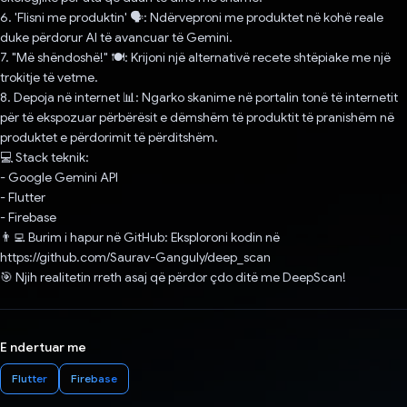
6. 'Flisni me produktin' 🗣️: Ndërveproni me produktet në kohë reale
duke përdorur AI të avancuar të Gemini.
7. "Më shëndoshë!" 🍽️: Krijoni një alternativë recete shtëpiake me një
trokitje të vetme.
8. Depoja në internet 📊: Ngarko skanime në portalin tonë të internetit
për të ekspozuar përbërësit e dëmshëm të produktit të pranishëm në
produktet e përdorimit të përditshëm.
💻 Stack teknik:
- Google Gemini API
- Flutter
- Firebase
👨‍💻 Burim i hapur në GitHub: Eksploroni kodin në
https://github.com/Saurav-Ganguly/deep_scan
🎯 Njih realitetin rreth asaj që përdor çdo ditë me DeepScan!
E ndertuar me
Flutter
Firebase