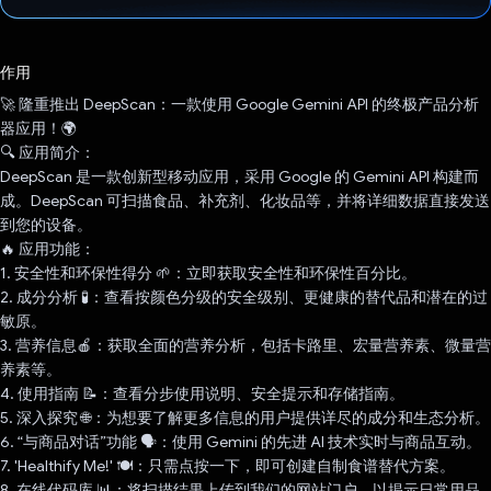
已投票！
作用
🚀 隆重推出 DeepScan：一款使用 Google Gemini API 的终极产品分析
器应用！🌍
🔍 应用简介：
DeepScan 是一款创新型移动应用，采用 Google 的 Gemini API 构建而
成。DeepScan 可扫描食品、补充剂、化妆品等，并将详细数据直接发送
到您的设备。
🔥 应用功能：
1. 安全性和环保性得分 🌱：立即获取安全性和环保性百分比。
2. 成分分析 🧪：查看按颜色分级的安全级别、更健康的替代品和潜在的过
敏原。
3. 营养信息🍎：获取全面的营养分析，包括卡路里、宏量营养素、微量营
养素等。
4. 使用指南 📝：查看分步使用说明、安全提示和存储指南。
5. 深入探究 🌐：为想要了解更多信息的用户提供详尽的成分和生态分析。
6. “与商品对话”功能 🗣️：使用 Gemini 的先进 AI 技术实时与商品互动。
7. 'Healthify Me!' 🍽️：只需点按一下，即可创建自制食谱替代方案。
8. 在线代码库 📊：将扫描结果上传到我们的网站门户，以揭示日常用品