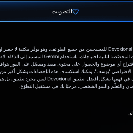
التصويت
تم التصويت.
تم تصميم تطبيق Devoxional للمسيحيين من جميع الطوائف، وهو يوفّر مكتبة لا ح
الدينية والدراسات المخصّصة لتلبية احتياجاتك. باستخدام Gemini المستن
 اقتراح أي موضوع والحصول على محتوى مفيد ومفصّل على الفور يتواف
لافتراضي "يوسف"، يمكنك استكشاف هذه الإحصاءات بشكل أكبر من خ
محادثات تساعدك في فهمها بشكل أفضل. تطبيق Devoxional لي
يمان والتعلّم والنمو الشخصي. مرحبًا بك في مستقبل التطوّع.
إلى