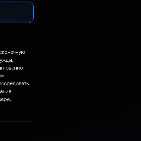
есконечную
ужды.
мгновенно
им
исследовать
ание.
вере,