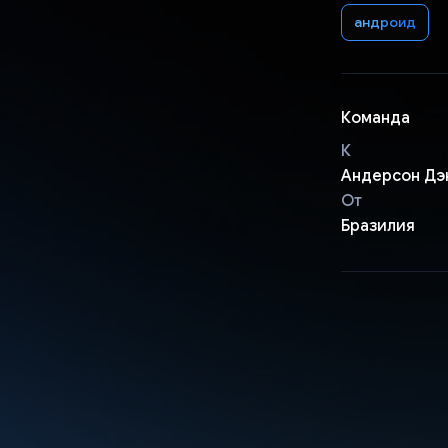
андроид
Команда
К
Андерсон Дэ
От
Бразилия