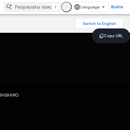
/
Войти
знанию