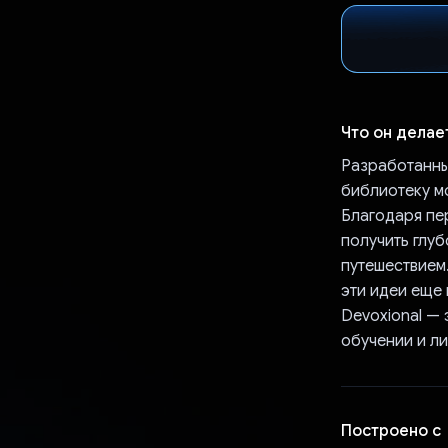
Что он делае
Разработанны
библиотеку м
Благодаря пе
получить глу
путешествием
эти идеи еще 
Devoxional — 
обучении и л
Построено с