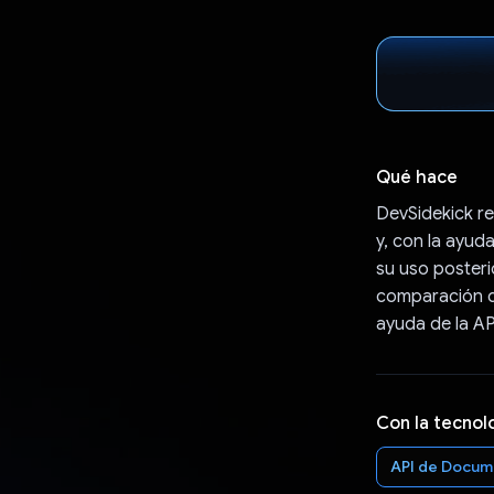
Qué hace
DevSidekick re
y, con la ayud
su uso posterio
comparación de
ayuda de la AP
Con la tecnol
API de Docum