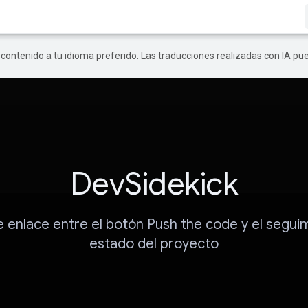
r contenido a tu idioma preferido. Las traducciones realizadas con IA p
DevSidekick
 enlace entre el botón Push the code y el segui
estado del proyecto