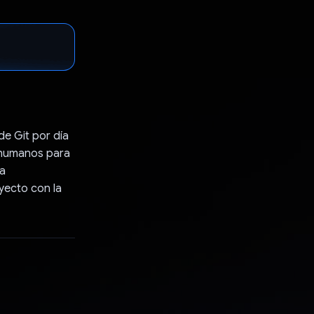
de Git por día
r humanos para
la
yecto con la