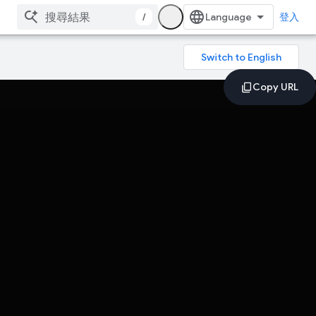
/
登入
。