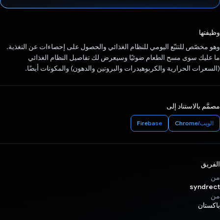
تم التصويت.
وظيفتها
وهو مخصّص للتتبّع اليومي للنظام الغذائي والحصول على إحصاءات عن التغذية.
ما عليك سوى مسح الطعام ضوئيًا وسيعرض لك تفاصيل النظام الغذائي
(السعرات الحرارية والكربوهيدرات والبروتين والدهون) والمكونات أيضًا.
مصمَّم بالاستناد إلى
الويب/Chrome
Firebase
الفريق
من
syndrect
من
باكستان