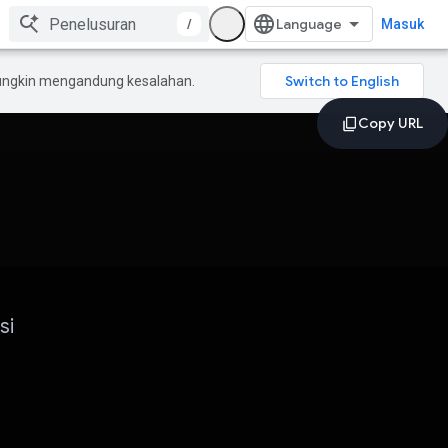
/
Masuk
mungkin mengandung kesalahan.
si