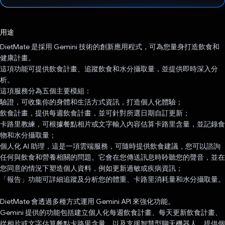
已投票！
用途
DietMate 是採用 Gemini 技術的創新應用程式，可為您量身打造飲食和
健康計畫。
這項功能可提供飲食計畫、追蹤飲食和水分攝取量，並提供即時深入分
析。
這項服務分為五個主要模組：
驗證，可收集你的身體和生活方式資訊，打造個人化體驗；
飲食計畫，提供每週飲食計畫，並可針對所選日期自訂更新；
卡路里教練，可根據餐點相片或文字輸入內容估算卡路里含量，並記錄食
物和水分攝取量；
個人化 AI 助理，這是一項雲端服務，可隨時提供飲食建議，您可以諮詢
任何與飲食和營養相關的問題。它會在您傳送訊息時聆聽您的聲音，並在
您同意的情況下塑造個人資料，例如更新過敏或疾病資訊；
「報告」功能可詳細追蹤及分析您的體重、卡路里消耗量和水分攝取量。
DietMate 會透過多種方式運用 Gemini API 來強化功能。
Gemini 提供的功能包括建立個人化每週飲食計畫、每天更新飲食計畫、
從相片或文字估算餐點卡路里含量，以及支援智慧型聊天機器人，提供個