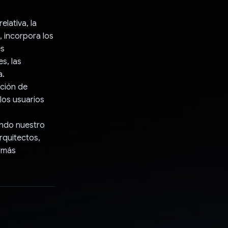
lativa, la
o, incorpora los
es
s, las
a.
cción de
los usuarios
ando nuestro
rquitectos,
y más