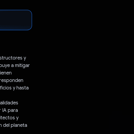
structores y
buye a mitigar
tienen
o responden
icios y hasta
nalidades
 IA para
itectos y
n del planeta