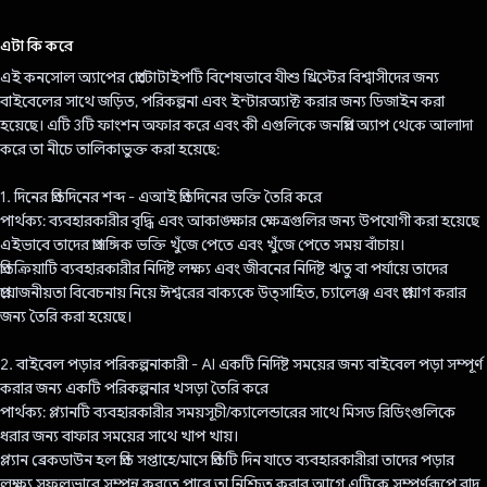
ভোট দিয়েছেন!
এটা কি করে
এই কনসোল অ্যাপের প্রোটোটাইপটি বিশেষভাবে যীশু খ্রিস্টের বিশ্বাসীদের জন্য
বাইবেলের সাথে জড়িত, পরিকল্পনা এবং ইন্টারঅ্যাক্ট করার জন্য ডিজাইন করা
হয়েছে। এটি 3টি ফাংশন অফার করে এবং কী এগুলিকে জনপ্রিয় অ্যাপ থেকে আলাদা
করে তা নীচে তালিকাভুক্ত করা হয়েছে:
1. দিনের প্রতিদিনের শব্দ - এআই প্রতিদিনের ভক্তি তৈরি করে
পার্থক্য: ব্যবহারকারীর বৃদ্ধি এবং আকাঙ্ক্ষার ক্ষেত্রগুলির জন্য উপযোগী করা হয়েছে
এইভাবে তাদের প্রাসঙ্গিক ভক্তি খুঁজে পেতে এবং খুঁজে পেতে সময় বাঁচায়।
প্রতিক্রিয়াটি ব্যবহারকারীর নির্দিষ্ট লক্ষ্য এবং জীবনের নির্দিষ্ট ঋতু বা পর্যায়ে তাদের
প্রয়োজনীয়তা বিবেচনায় নিয়ে ঈশ্বরের বাক্যকে উত্সাহিত, চ্যালেঞ্জ এবং প্রয়োগ করার
জন্য তৈরি করা হয়েছে।
2. বাইবেল পড়ার পরিকল্পনাকারী - AI একটি নির্দিষ্ট সময়ের জন্য বাইবেল পড়া সম্পূর্ণ
করার জন্য একটি পরিকল্পনার খসড়া তৈরি করে
পার্থক্য: প্ল্যানটি ব্যবহারকারীর সময়সূচী/ক্যালেন্ডারের সাথে মিসড রিডিংগুলিকে
ধরার জন্য বাফার সময়ের সাথে খাপ খায়।
প্ল্যান ব্রেকডাউন হল প্রতি সপ্তাহে/মাসে প্রতিটি দিন যাতে ব্যবহারকারীরা তাদের পড়ার
লক্ষ্য সফলভাবে সম্পন্ন করতে পারে তা নিশ্চিত করার আগে এটিকে সম্পূর্ণরূপে বাদ