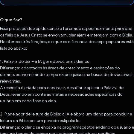
Voto dado.
O que faz?
Esse protótipo de app de console foi criado especificamente para que
os fiéis de Jesus Cristo se envolvam, planejem e interajam com a Bíblia.
Ele oferece três funções, e o que os diferencia dos apps populares está
listado abaixo:
1. Palavra do dia – a IA gera devocionais diários
Diferença: adaptados às áreas de crescimento e aspirações do
usuário, economizando tempo na pesquisa e na busca de devocionais
relevantes.
A resposta é criada para encorajar, desafiar e aplicar a Palavra de
Deus, levando em conta as metas e necessidades específicas do
usuário em cada fase da vida.
2. Planejador de leitura da Bíblia: a IA elabora um plano para concluir a
leitura da Bíblia por um período estipulado.
Diferença: o plano se encaixa na programação/calendário do usuário e
tem um tempo de espera para recuperar as leituras perdidas.