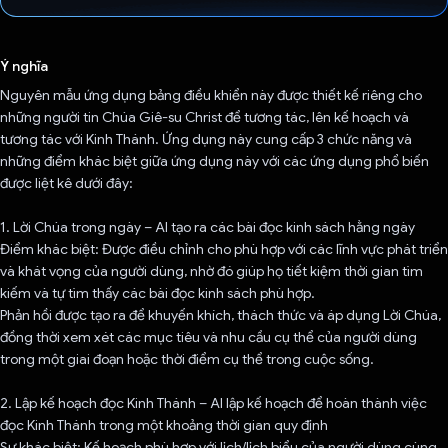
Đã bình chọn!
Ý nghĩa
Nguyên mẫu ứng dụng bảng điều khiển này được thiết kế riêng cho
những người tin Chúa Giê-su Christ để tương tác, lên kế hoạch và
tương tác với Kinh Thánh. Ứng dụng này cung cấp 3 chức năng và
những điểm khác biệt giữa ứng dụng này với các ứng dụng phổ biến
được liệt kê dưới đây:
1. Lời Chúa trong ngày – AI tạo ra các bài đọc kinh sách hằng ngày
Điểm khác biệt: Được điều chỉnh cho phù hợp với các lĩnh vực phát triển
và khát vọng của người dùng, nhờ đó giúp họ tiết kiệm thời gian tìm
kiếm và tự tìm thấy các bài đọc kinh sách phù hợp.
Phản hồi được tạo ra để khuyến khích, thách thức và áp dụng Lời Chúa,
đồng thời xem xét các mục tiêu và nhu cầu cụ thể của người dùng
trong một giai đoạn hoặc thời điểm cụ thể trong cuộc sống.
2. Lập kế hoạch đọc Kinh Thánh – AI lập kế hoạch để hoàn thành việc
đọc Kinh Thánh trong một khoảng thời gian quy định
Sự khác biệt: Kế hoạch phù hợp với lịch/lịch biểu của người dùng cùng