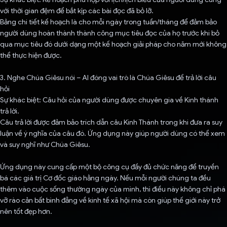
với thời gian đệm để bắt kịp các bài đọc đã bỏ lỡ.
Bảng chi tiết kế hoạch là cho mỗi ngày trong tuần/tháng để đảm bảo
người dùng hoàn thành thành công mục tiêu đọc của họ trước khi bỏ
qua mục tiêu đó dưới dạng một kế hoạch giải pháp cho năm mới không
thể thực hiện được.
3. Nghe Chúa Giêsu nói – AI đóng vai trò là Chúa Giêsu để trả lời câu
hỏi
Sự khác biệt: Câu hỏi của người dùng được chuyên gia về Kinh thánh
trả lời.
Câu trả lời được đảm bảo trích dẫn câu Kinh Thánh trong khi đưa ra suy
luận về ý nghĩa của câu đó. Ứng dụng này giúp người dùng có thể xem
và suy nghĩ như Chúa Giêsu.
Ứng dụng này cung cấp một bộ công cụ đầy đủ chức năng để truyền
bá các giá trị Cơ đốc giáo hằng ngày. Nếu mỗi người chúng ta đều
thêm vào cuộc sống thường ngày của mình, thì điều này không chỉ phá
vỡ rào cản bất bình đẳng về kinh tế xã hội mà còn giúp thế giới này trở
nên tốt đẹp hơn.