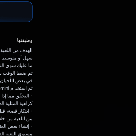
وظيفتها
الهدف من اللعبة ه
سهل أو متوسط أ
ما عليك سوى النقر على
تم ضبط الوقت ب
في بعض الأحيان، 
تم استخدام Gemini لهذه الأغراض:
- التحقّق مما إذ
كراهية المثلية ال
- ابتكار قصة، قب
من اللعبة من خل
- إنشاء بعض العن
مستوى اللعبة الذ