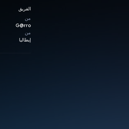
الفريق
من
G@rro
من
إيطاليا