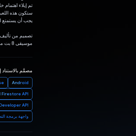
تم إيلاء اهتمام خ
ستكون هذه اللعبة
يجب أن يستمتع ا
تصميم من تأليف "
موسيقى 8 بت مرخّصة مجانًا من "استوديوهات فيسليان" وPixabay
مصمَّم بالاستناد 
se
Android
 Firestore API
Developer API
واجهة برمجة التطبيقات ss Manager API