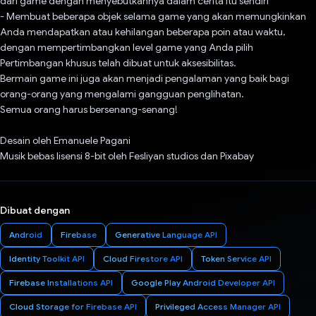
dari game dengan menyebutkannya dalam cerita itu sendiri
- Membuat beberapa objek selama game yang akan memungkinkan
Anda mendapatkan atau kehilangan beberapa poin atau waktu,
dengan mempertimbangkan level game yang Anda pilih
Pertimbangan khusus telah dibuat untuk aksesibilitas.
Bermain game ini juga akan menjadi pengalaman yang baik bagi
orang-orang yang mengalami gangguan penglihatan.
Semua orang harus bersenang-senang!
Desain oleh Emanuele Pagani
Musik bebas lisensi 8-bit oleh Fesliyan studios dan Pixabay
Dibuat dengan
Android
Firebase
Generative Language API
Identity Toolkit API
Cloud Firestore API
Token Service API
Firebase Installations API
Google Play Android Developer API
Cloud Storage for Firebase API
Privileged Access Manager API