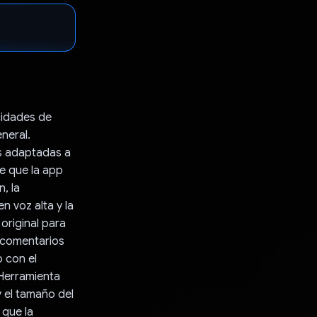
cidades de
neral.
lés adaptadas a
te que la app
, la
n voz alta y la
original para
e comentarios
o con el
 Herramienta
y el tamaño del
 que la