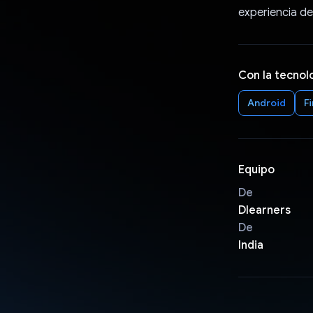
experiencia de
Con la tecnol
Android
F
Equipo
De
Dlearners
De
India