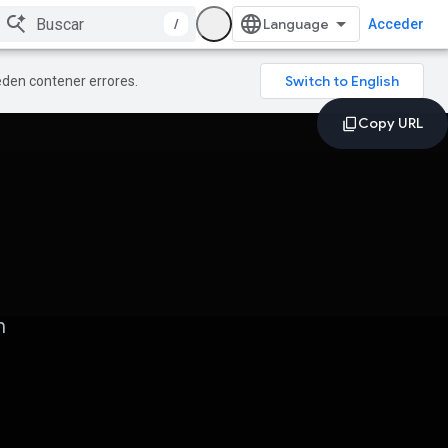
/
Acceder
ueden contener errores.
n