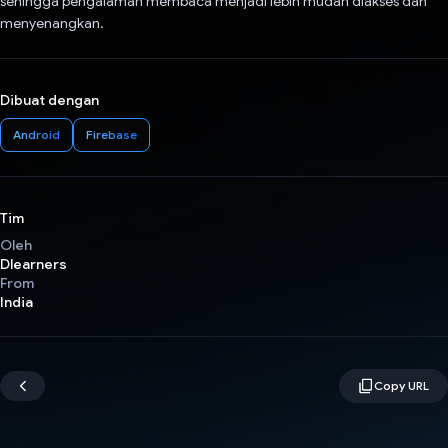
sehingga pengalaman membaca menjadi lebih mudah diakses dan
menyenangkan.
Dibuat dengan
Android
Firebase
Tim
Oleh
Dlearners
From
India